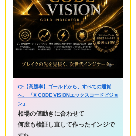
👉【高勝率】ゴールドから、すべての通貨
へ。 「X CODE VISIONエックスコードビジョ
ン」
相場の値動きに合わせて
何度も検証し直して作ったインジで
す✨