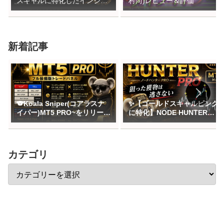
スキャルに特化したインジケ
村尚)レビュー＆評価
ーター「X CODE VISION」リ
アrトレード日記
新着記事
🐨Koala Sniper(コアラスナ
✨【ゴールドスキャルピング
イパー)MT5 PRO~をリリース
に特化】NODE HUNTER
しｋました
MT5 PRO～迷わない。ブレ
ない。勝ちを狙う。をリリー
ス
カテゴリ