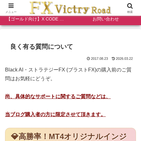
MT5トレードアシスト
ゴールド背遠洋インジケーター
メニュー
検索
【ゴールド向け】X CODE VISION
お問い合わせ
良く有る質問について
2017.08.23
2026.03.22
Black AI・ストラテジーFX (ブラストFX)の購入前のご質
問はお気軽にどうぞ。
尚、具体的なサポートに関するご質問などは、
当ブログ購入者の方に限定させて頂きます。
💎高勝率！MT4オリジナルインジ