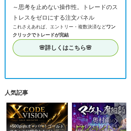
～思考を止めない操作性。トレードのス
トレスをゼロにする注文パネル
これさえあれば、エントリー・複数決済など
ワン
クリックでトレードが完結
🌸詳しく
はこちら🌸
人気記事
+500prpsオーバー！ゴールド
トワイライトゾーンFX V3(奥