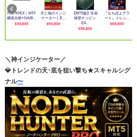
＼神インジケーター／
💎トレンドの天･底を狙い撃ち★スキャルシグ
ナル
〜